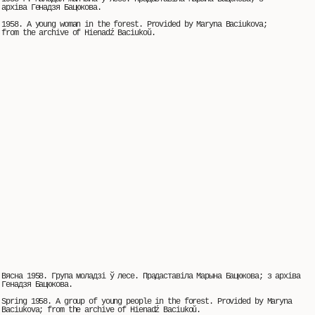
архіва Генадзя Бацюкова.
1958. A young woman in the forest. Provided by Maryna Baciukova;
from the archive of Hienadź Baciukoŭ.
Вясна 1958. Група моладзі ў лесе. Прадаставіла Марына Бацюкова; з архіва
Генадзя Бацюкова.
Spring 1958. A group of young people in the forest. Provided by Maryna
Baciukova; from the archive of Hienadź Baciukoŭ.