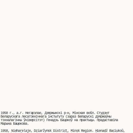
1958 г., а.г. Негарэлае, Дзяржынскі р-н, Мінская вобл. Студэнт
Беларускага лесатэхнічнага інстытуту (зараз Беларускі дзяржаўны
тэхналагічны ўніверсітэт) Генадзь Бацюкоў на практыцы. Прадаставіла
Марына Бацюкова.
1958, Nieharelaje, Dziaržynsk District, Minsk Region. Hienadź Baciukoŭ,