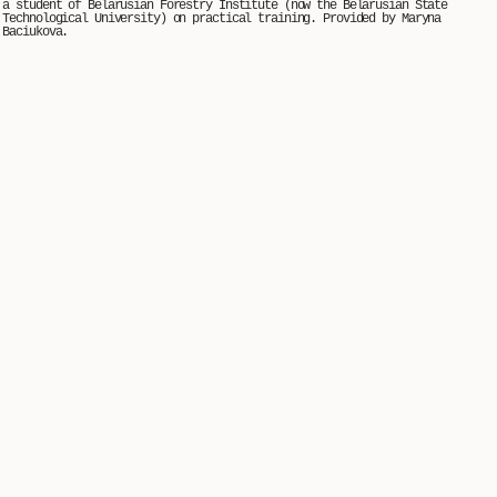
a student of Belarusian Forestry Institute (now the Belarusian State
Technological University) on practical training. Provided by Maryna
Baciukova.