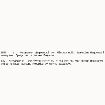
1958 г., а.г. Негарэлае, Дзяржынскі р-н, Мінская вобл. Валянціна Бацюкова і
невядомая. Прадаставіла Марына Бацюкова.
1958, Nieharelaje, Dziaržynsk District, Minsk Region. Valiancina Baciukova
and an unknown person. Provided by Maryna Baciukova.