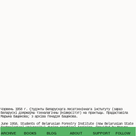
Чэрвень 1958 г. Cтудэнты Беларускага лесатэхнічнага інстытуту (зараз
Беларускі дзяржаўны тэхналагічны ўніверсітэт) на практыцы. Прадаставіла
Марына Бацюкова; з архіва Генадзя Бацюкова.
June 1958. Students of Belarusian Forestry Institute (now Belarusian State
Technological University) during practical training, Provided by Maryna
© The use of photos from the VEHA archive by third parties is possible only
Baciukova; from the archive of Hienadź Baciukoŭ.
ARCHIVE
BOOKS
BLOG
ABOUT
SUPPORT
FOLLOW
with the written permission