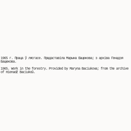
1965 г. Праца ў лясгасе. Прадаставіла Марына Бацюкова; з архіва Генадзя
Бацюкова.
1965. Work in the forestry. Provided by Maryna Baciukova; from the archive
of Hienadź Baciukoŭ.