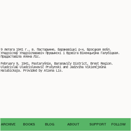
9 лютага 1941 г., в. Пастарынне, Баранавіцкі р-н, Брэсцкая вобл.
Уладзіслаў Уладзіслававіч Прушынскі і Ядзвіга Вікенцьеўна Галубіцкая.
Прадаставіла Алена Ліс.
February 9, 1941, Pastaryńnie, Baranavičy District, Brest Region.
Uladzislaŭ Uladzislavavič Prušynski and Jadzviha Vikienćjeŭna
Halubickaja. Provided by Aliena Lis.
© The use of photos from the VEHA archive by third parties is possible only
ARCHIVE
BOOKS
BLOG
ABOUT
SUPPORT
FOLLOW
with the written permission
of the editorial office archive.veha@gmail.com