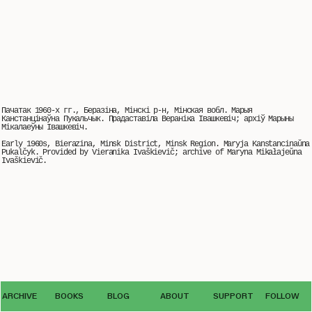
Пачатак 1960-х гг., Беразіна, Мінскі р-н, Мінская вобл. Марыя
Канстанцiнаўна Пукальчык. Прадаставіла Вераніка Івашкевіч; архіў Марыны
Мiкалаеўны Iвашкевiч.
Early 1960s, Bierazina, Minsk District, Minsk Region. Maryja Kanstancinaŭna
Pukalčyk. Provided by Vieranika Ivaškievič; archive of Maryna Mikałajeŭna
Ivaškievič.
© The use of photos from the VEHA archive by third parties is possible only
ARCHIVE
BOOKS
BLOG
ABOUT
SUPPORT
FOLLOW
with the written permission
of the editorial office archive.veha@gmail.com