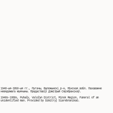
1940-ыя-1950-ыя гг., Пугачы, Валожынскі р-н, Мінская вобл. Пахаванне
невядомага мужчыны. Прадаставіў Дзмітрый Сярэбранікаў.
1940s-1950s, Puhačy, Valožyn District, Minsk Region. Funeral of an
unidentified man. Provided by Dzmitryj Siarebranikaŭ.